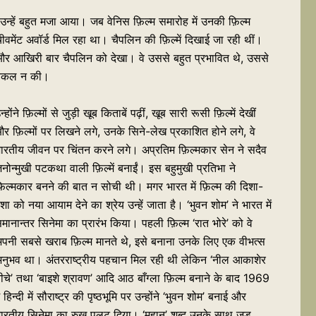
, उन्हें बहुत मजा आया। जब वेनिस फ़िल्म समारोह में उनकी फ़िल्म
मेंट अवॉर्ड मिल रहा था। चैपलिन की फ़िल्में दिखाई जा रही थीं।
ली और आखिरी बार चैपलिन को देखा। वे उससे बहुत प्रभावित थे, उससे
की नकल न की।
न्होंने फ़िल्मों से जुड़ी खूब किताबें पढ़ीं, खूब सारी रूसी फ़िल्में देखीं
र फ़िल्मों पर लिखने लगे, उनके सिने-लेख प्रकाशित होने लगे, वे
ारतीय जीवन पर चिंतन करने लगे। अप्रतिम फ़िल्मकार सेन ने सदैव
नोन्मुखी पटकथा वाली फ़िल्में बनाईं। इस बहुमुखी प्रतिभा ने
़िल्मकार बनने की बात न सोची थी। मगर भारत में फ़िल्म की दिशा-
शा को नया आयाम देने का श्रेय उन्हें जाता है। ‘भुवन शोम’ ने भारत में
मानान्तर सिनेमा का प्रारंभ किया। पहली फ़िल्म ‘रात भोरे’ को वे
पनी सबसे खराब फ़िल्म मानते थे, इसे बनाना उनके लिए एक वीभत्स
नुभव था। अंतरराष्ट्रीय पहचान मिल रही थी लेकिन ‘नील आकाशेर
ीचे’ तथा ‘बाइशे श्रावण’ आदि आठ बाँग्ला फ़िल्म बनाने के बाद 1969
ें हिन्दी में सौराष्ट्र की पृष्ठभूमि पर उन्होंने ‘भुवन शोम’ बनाई और
ारतीय सिनेमा का रुख पलट दिया। ‘महान’ शब्द उनके साथ जुड़