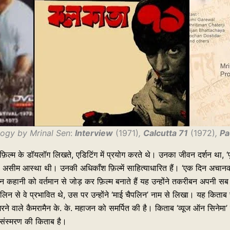
logy
by Mrinal Sen
:
Interview
(1971)
,
Calcutta 71
(1972)
,
Pa
 फ़िल्म के डॉयलॉग लिखते, एडिटिंग में प्रयोग करते थे। उनका जीवन दर्शन था, ‘पृथ
नकी असीम आस्था थी। उनकी अधिकाँश फ़िल्में साहित्याधारित हैं। ‘एक दिन अचा
न कहानी को वर्तमान से जोड़ कर फ़िल्म बनाते हैं यह उन्होंने तकरीबन अपनी सब
लिन से वे प्रभावित थे, उस पर उन्होंने ‘माई चैपलिन’ नाम से लिखा। यह किताब 
 मरने वाले कैमरामैन के. के. महाजन को समर्पित की है। किताब ‘व्यूज ऑन सिनेमा’
न’ संस्मरण की किताब है।