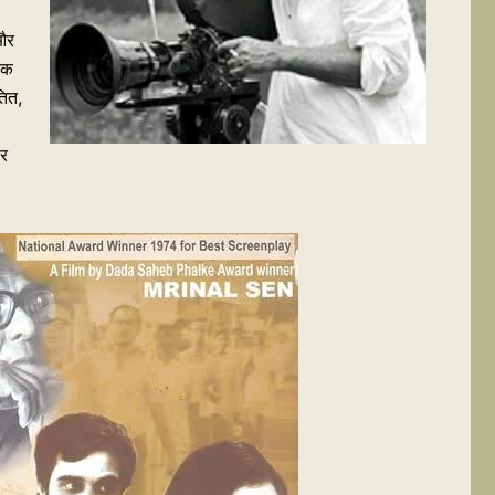
 और
ेक
तित,
तर