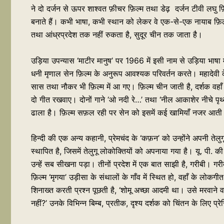
ने दो दर्जन से ऊपर शाश्वत फ़ीचर फ़िल्म तथा डेढ़ दर्जन टीवी लघु फ़
बनाते हैं। कभी भाषा, कभी स्थान को लेकर वे एक-से-एक नायाब फ़िल्में हम
तथा आंध्रप्रदेश तक नहीं रुकता है, सुदूर चीन तक जाता है।
उड़िया उपन्यास ‘माटीर मानुष’ पर 1966 में इसी नाम से उड़िया भाषा म
धनी मृणाल सेन फ़िल्म के अनुरूप आवश्यक परिवर्तन करते। महादेवी के
सास तथा नौकर भी फ़िल्म में आ गए। फ़िल्म चीन जाती है, दर्शक वहाँ 
दो गीत रखवाए। दोनों गाने ‘ओ नदी रे…’ तथा ‘नील आकाशेर नीचे पृथ्वी
ढाला है। फ़िल्म सफ़ल रही पर सेन को इसमें कई खामियाँ नजर आती थीं
हिन्दी की एक अन्य कहानी, प्रेमचंद के ‘कफ़न’ को उन्होंने अपनी तेल
स्थापित है, जिसमें तेलुगू लोकोक्तियों को अपनाया गया है। यू. पी. क
उन्हें सब सीखना पड़ा। तीनों प्रदेश में एक बात साझी है, गरीबी।
फ़िल्म ‘मृगया’ उड़ीसा के संथालों के गाँव में स्थित हो, वहाँ के ल
शिनाख्त करती प्रश्न पूछती है, ‘शोमू अच्छा आदमी था। उसे मरवाने 
नहीं?’ उनके विभिन्न बिम्ब, प्रतीक, दृश्य दर्शक को चिंतन के लिए प्र