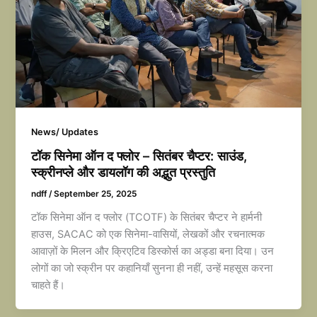
News/ Updates
टॉक सिनेमा ऑन द फ्लोर – सितंबर चैप्टर: साउंड,
स्क्रीनप्ले और डायलॉग की अद्भुत प्रस्तुति
ndff
/
September 25, 2025
टॉक सिनेमा ऑन द फ्लोर (TCOTF) के सितंबर चैप्टर ने हार्मनी
हाउस, SACAC को एक सिनेमा-वासियों, लेखकों और रचनात्मक
आवाज़ों के मिलन और क्रिएटिव डिस्कोर्स का अड्डा बना दिया। उन
लोगों का जो स्क्रीन पर कहानियाँ सुनना ही नहीं, उन्हें महसूस करना
चाहते हैं।