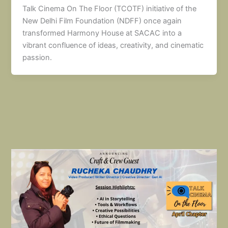
Talk Cinema On The Floor (TCOTF) initiative of the
New Delhi Film Foundation (NDFF) once again
transformed Harmony House at SACAC into a
vibrant confluence of ideas, creativity, and cinematic
passion.