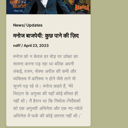
News/ Updates
मनोज बाजपेयी: कुछ पाने की ज़िद
ndff
/
April 23, 2023
मनोज को न केवल हर मोड़ पर उपेक्षा का
सामना करना पड़ रहा था बल्कि अपनी
लंबाई, वजन, सेक्स अपील की कमी और
व्यक्तित्व में करिश्मा न होने जैसे ताने भी
सुनने पड़ रहे थे। मनोज कहते हैं, ‘मेरे
थिएटर के अनुभव की यहाँ कोई कीमत ही
नहीं थी। मैं हैरान था कि निर्माता-निर्देशकों
को एक अनुभवी अभिनेता और एक नए-नवेले
अभिनेता में फर्क की कोई ज़रुरत नहीं थी।’