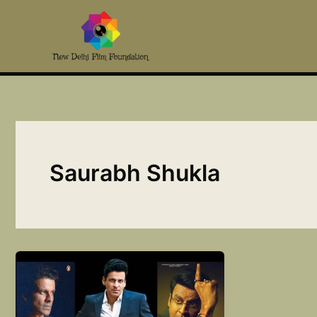
Skip
to
content
Saurabh Shukla