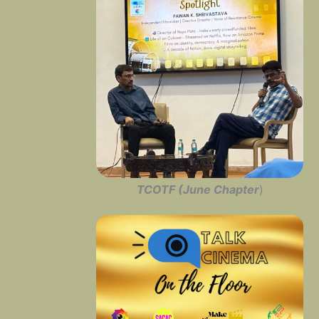
TCOTF (June Chapter
)