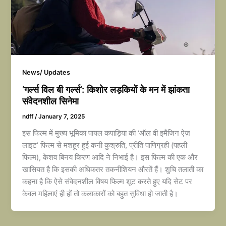
News/ Updates
‘गर्ल्स विल बी गर्ल्स’: किशोर लड़कियों के मन में झांकता
संवेदनशील सिनेमा
ndff
/
January 7, 2025
इस फिल्म में मुख्य भूमिका पायल कपाड़िया की ‘ऑल वी इमैजिन ऐज़
लाइट’ फिल्म से मशहूर हुई कनी कुश्रुति, प्रीति पाणिग्रही (पहली
फिल्म), केशव बिनय किरण आदि ने निभाई है। इस फिल्म की एक और
खासियत है कि इसकी अधिकतर तकनीशियन औरतें हैं। शुचि तलाती का
कहना है कि ऐसे संवेदनशील विषय फिल्म शूट करते हुए यदि सेट पर
केवल महिलाएं ही हों तो कलाकारों को बहुत सुविधा हो जाती है।