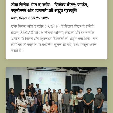
टॉक सिनेमा ऑन द फ्लोर – सितंबर चैप्टर: साउंड,
स्क्रीनप्ले और डायलॉग की अद्भुत प्रस्तुति
ndff
/
September 25, 2025
टॉक सिनेमा ऑन द फ्लोर (TCOTF) के सितंबर चैप्टर ने हार्मनी
हाउस, SACAC को एक सिनेमा-वासियों, लेखकों और रचनात्मक
आवाज़ों के मिलन और क्रिएटिव डिस्कोर्स का अड्डा बना दिया। उन
लोगों का जो स्क्रीन पर कहानियाँ सुनना ही नहीं, उन्हें महसूस करना
चाहते हैं।