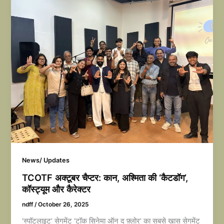
News/ Updates
TCOTF अक्टूबर चैप्टर: कान, अश्मिता की ‘कैटडॉग’,
कॉस्ट्यूम और कैरेक्टर
ndff
/
October 26, 2025
‘स्पॉटलाइट’ सेगमेंट ‘टॉक सिनेमा ऑन द फ़्लोर’ का सबसे खास सेगमेंट