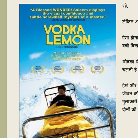
रहे.
लेकिन अ
ऐसा होन
बची दिखा
‘वोदका ल
चलती है 
हैमो और न
जीवन बर्
मुलाकातें
दोनों की 