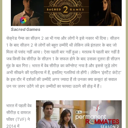
Sacred Games
सेक्रेड गेम्स का सीज़न 2 आ भी गया और लोगों ने इसे नकार भी दिया। सीज़न
1 के बाद सीज़न 2 से लोगों को बहुत उम्मीदें थी लेकिन लंबे इंतज़ार के बाद जो
मिला वो पसंद नहीं आया। ऐसा पहली बार नहीं हुआ। मतलब ये पहली बार नहीं है
जब किसी वेब सीरीज़ के सीज़न 1 के सफल होने के बाद उसका दूसरा ही सीज़न
मुंह के बल गिरा। भारत में वेब सीरीज़ का कॉन्सेप्ट नया है और इससे जुड़े लोग
अभी सीखने की प्रक्रिया में हैं, इसलिए गलतियां तो होंगी। लेकिन ‘इंस्टैंट कंटेंट’
के इस दौर में दर्शकों की उम्मीदें अगर ज्यादा हैं तो उनका क्या कसूर! हां सवाल
उन पर ज़रुर उठेंगे जो इन उम्मीदों का फायदा उठाने की होड़ में हैं।
भारत में पहली वेब
सीरीज़ द वायरल
फीवर (TVF) ने
2014 में