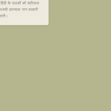
ए हिंदी के पाठकों को श्रीलाल
लजयी उपन्यास ‘राग दरबारी’
आएगी।