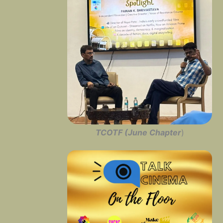
TCOTF (June Chapter
)