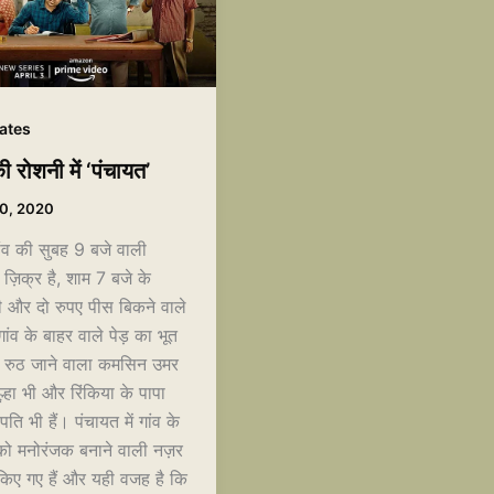
ates
 रोशनी में ‘पंचायत’
10, 2020
 गांव की सुबह 9 बजे वाली
ज़िक्र है, शाम 7 बजे के
भी और दो रुपए पीस बिकने वाले
ांव के बाहर वाले पेड़ का भूत
में रुठ जाने वाला कमसिन उमर
्हा भी और रिंकिया के पापा
ति भी हैं। पंचायत में गांव के
नको मनोरंजक बनाने वाली नज़र
किए गए हैं और यही वजह है कि