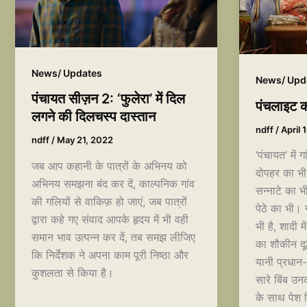
News/ Updates
News/ Upd
पंचायत सीज़न 2: ‘फुलेरा’ में दिल
पंचलाइट की
लगने की दिलचस्प दास्तान
ndff
/
April 
ndff
/
May 21, 2022
‘पंचायत’ में
जब आप कहानी के पात्रों के अभिनय को
दोपहर का भी 
अभिनय समझना बंद कर दें, काल्पनिक गांव
सन्नाटे का 
की गलियों से वाकिफ़ हो जाएं, जब पात्रों
पेठे का भी। ग
द्वारा कहे गए संवाद आपके हृदय में भी वही
भी है, शादी 
समान भाव उत्पन्न कर दें, तब समझ लीजिए
का शौकीन दूल
कि निर्देशक ने अपना काम पूरी निष्ठा और
यानी प्रधान-प
कुशलता से किया है।
सारे बिंब उ
के साथ पेश 